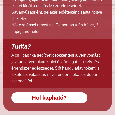
ízeket kínál a csípős íz szerelmeseinek.
Savanyúságként, de akár előételként, sajttal töltve
is ízletes.
Hőkezeléssel tartósítva. Felbontás után hűtve, 3
napig tárolható.
Tudta?
A chilipaprika segíthet csökkenteni a vérnyomást,
javítani a vércukorszintet és támogatni a szív- és
érrendszer egészségét. Sőt hangulatjavítóként is
tökéletes választás mivel endorfinokat és dopamint
szabadít fel.
Hol kapható?