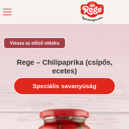
Kezdőlap
/
Termékek
/
Savanyúság
/ Rege – Chilipaprika
(csípős, ecetes)
Vissza az előző oldalra
Rege – Chilipaprika (csípős,
ecetes)
Speciális savanyúság