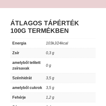
ÁTLAGOS TÁPÉRTÉK
100G TERMÉKBEN
Energia
103kJ/24kcal
Zsír
0,3 g
amelyből telített
0 g
zsírsavak
Szénhidrát
3,5 g
amelyből cukrok
3,5 g
Fehérje
1,2 g