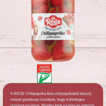
A REGE Chilipaprika friss chilipaprikából készül,
melyet gondosan ízesítünk, hogy különleges
ízvilágot nyújtson. Minden falat gazdag és intenzív