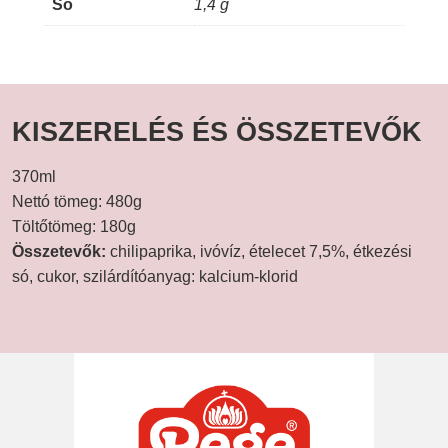
Só
1,4 g
KISZERELÉS ÉS ÖSSZETEVŐK
370ml
Nettó tömeg: 480g
Töltőtömeg: 180g
Összetevők:
chilipaprika, ivóvíz, ételecet 7,5%, étkezési
só, cukor, szilárdítóanyag: kalcium-klorid