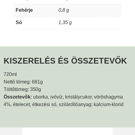
Fehérje
0,8 g
Só
1,35 g
KISZERELÉS ÉS ÖSSZETEVŐK
720ml
Nettó tömeg: 681g
Töltőtömeg: 350g
Összetevők:
uborka, ivóvíz, kristálycukor, vöröshagyma
4%, ételecet, étkezési só, szilárdítóanyag: kalcium-klorid