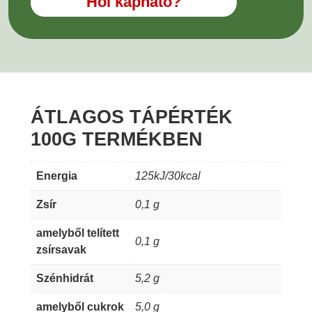
Hol kapható?
ÁTLAGOS TÁPÉRTÉK
100G TERMÉKBEN
Energia
125kJ/30kcal
Zsír
0,1 g
amelyből telített
0,1 g
zsírsavak
Szénhidrát
5,2 g
amelyből cukrok
5,0 g