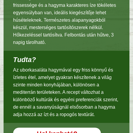
frissessége és a hagyma karakteres íze tökéletes
egyensúlyban van, ideális kiegészítője lehet
húsételeknek. Természetes alapanyagokból
készül, mesterséges tartósítószerek nélkül.
Hőkezeléssel tartósítva. Felbontás után hűtve, 3
napig tárolható.
Tudta?
Az uborkasaláta hagymával egy friss könnyű és
ízletes étel, amelyet gyakran készítenek a világ
szinte minden konyhájában, különösen a
mediterrán területeken. A recept változhat a
különböző kultúrák és egyéni preferenciák szerint,
de ennél a savanyúságnál elsősorban a hagyma
adja hozzá az ízt és a ropogós textúrát.