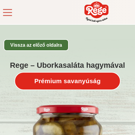
Kezdőlap
/
Termékek
/
Savanyúság
/ Rege – Uborkasaláta
hagymával
Vissza az előző oldalra
Rege – Uborkasaláta hagymával
Prémium savanyúság