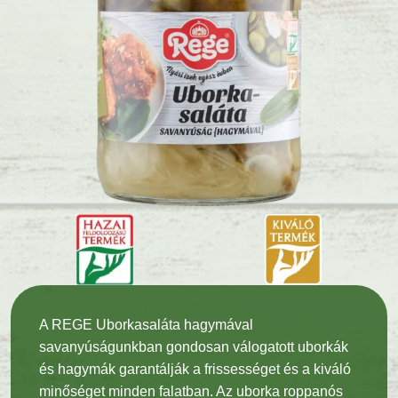
A REGE Uborkasaláta hagymával
savanyúságunkban gondosan válogatott uborkák
és hagymák garantálják a frissességet és a kiváló
minőséget minden falatban. Az uborka roppanós