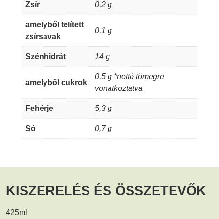
Zsír
0,2 g
amelyből telített
0,1 g
zsírsavak
Szénhidrát
14 g
0,5 g *nettó tömegre
amelyből cukrok
vonatkoztatva
Fehérje
5,3 g
Só
0,7 g
KISZERELÉS ÉS ÖSSZETEVŐK
425ml