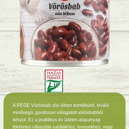
A REGE Vörösbab sós lében termékünk, kiváló
minőségű, gondosan válogatott vörösbabból
készül. Ez a praktikus és ízletes alapanyag
tökéletes választás salátákhoz, levesekhez, vagy