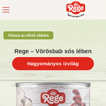
Kezdőlap
/
Termékek
/
Dobozos zöldség
/ Rege – Vörösbab
sós lében
Vissza az előző oldalra
Rege – Vörösbab sós lében
Hagyományos ízvilág