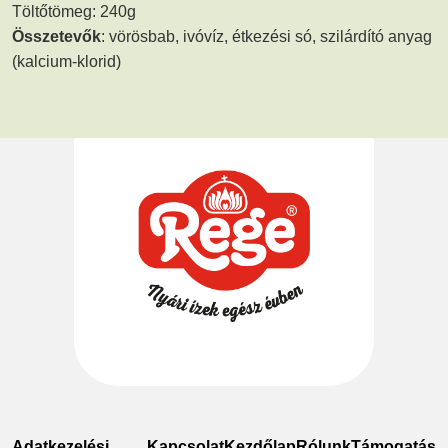
Töltőtömeg: 240g
Összetevők
: vörösbab, ivóvíz, étkezési só, szilárdító anyag
(kalcium-klorid)
Adatkezelési
Kapcsolat
Kezdőlap
Rólunk
Támogatás