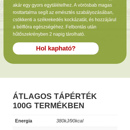
akár egy gyors egytálételhez. A vörösbab magas
rosttartalma segít az emésztés szabályozásában,
csökkenti a székrekedés kockázatát, és hozzájárul
a bélflóra egészségéhez. Felbontás után
hűtőszekrényben 2 napig tárolható.
Hol kapható?
ÁTLAGOS TÁPÉRTÉK
100G TERMÉKBEN
Energia
380kJ/90kcal