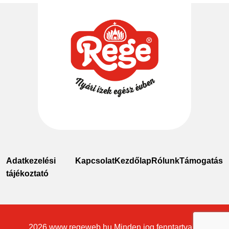
Adatkezelési
Kapcsolat
Kezdőlap
Rólunk
Támogatás
tájékoztató
2026
www.regeweb.hu
Minden jog fenntartva ©