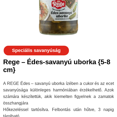
Speciális savanyúság
Rege – Édes-savanyú uborka {5-8
cm}
A REGE Édes – savanyú uborka ízében a cukor és az ecet
savanyúsága különleges harmóniában érzékelhető. Azok
számára készítettük, akik kiemelten figyelnek a zamatok
összhangjára
Hőkezeléssel tartósítva. Felbontás után hűtve, 3 napig
tárolható.