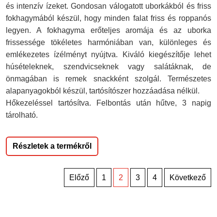
és intenzív ízeket. Gondosan válogatott uborkákból és friss
fokhagymából készül, hogy minden falat friss és roppanós
legyen. A fokhagyma erőteljes aromája és az uborka
frissessége tökéletes harmóniában van, különleges és
emlékezetes ízélményt nyújtva. Kiváló kiegészítője lehet
húsételeknek, szendvicseknek vagy salátáknak, de
önmagában is remek snackként szolgál. Természetes
alapanyagokból készül, tartósítószer hozzáadása nélkül.
Hőkezeléssel tartósítva. Felbontás után hűtve, 3 napig
tárolható.
Részletek a termékről
Bejegyzések
Előző
1
2
3
4
Következő
lapozása