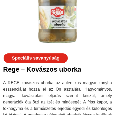
Speciális savanyúság
Rege – Kovászos uborka
A REGE kovászos uborka az autentikus magyar konyha
esszenciáját hozza el az Ön asztalára. Hagyományos,
magyar kovászolási eljárás szerint készül, amely
generációk óta őrzi az ízét és minőségét. A friss kapor, a
fokhagyma és a természetes erjedés egyedi és különleges
ízt biztosít. A gondosan válogatott uborkák frissen kerülnek