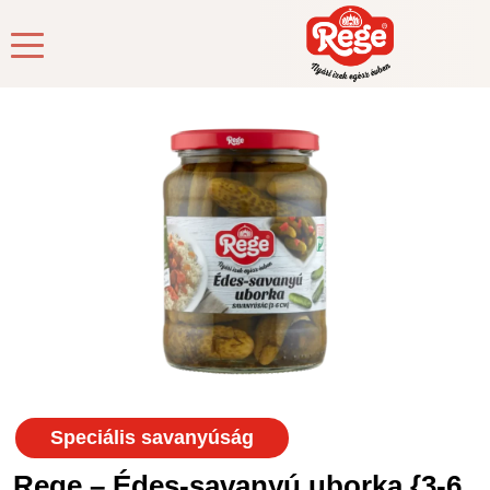
Speciális savanyúság
Rege – Édes-savanyú uborka {3-6