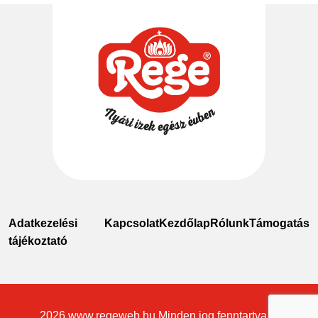
Adatkezelési
Kapcsolat
Kezdőlap
Rólunk
Támogatás
tájékoztató
2026
www.regeweb.hu
Minden jog fenntartva ©